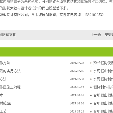
其内部构造分为两种形式，分别是砖石填充物结构和钢筋铁丝网结构。先
的形状大致与设计者设计的假山模型差不多。
雕塑设计有限公司，从事玻璃钢雕塑，欢迎来电咨询：13391020532
铜雕塑文化
下一篇：
安徽
作方法
延长假树使
2019-07-28
景的实用方法
水泥假山制
2026-07-06
方法
水泥假树制
2019-07-30
作塑施工流程
假树制作技
2020-05-13
术
合肥假山假
2019-08-01
树雕塑厂
合肥假山假
2019-08-10
工艺
合肥假山假
2025-03-25