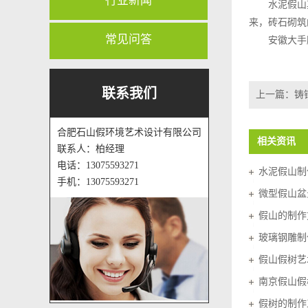
行业新闻
水泥假山
来，砖石砌筑
常见问答
安徽大手
联系我们
上一篇：
铸
合肥石山假环境艺术设计有限公司
相关资讯
联系人：柏经理
电话：13075593271
水泥假山制
手机：13075593271
微型假山盆
假山的制作
玻璃钢雕制
假山假树艺
南京假山假
假树的制作